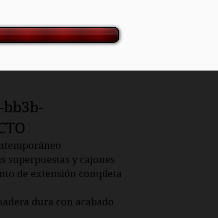
bb3b-
CTO
contemporáneo
s superpuestas y cajones
ento de extensión completa
 madera dura con acabado