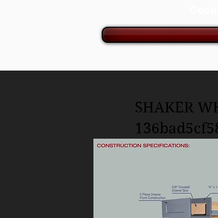
Cocin
SHAKER WH
136bad5c