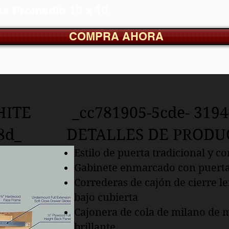
a Promedio 10 x 10
COMPRA AHORA
ITE _cc781905-5cde- 3194-
f58d_ DETALLES DE PRODU
Estilo de puerta tradicional y 
Gabinete enmarcado con puerta
Correderas de cajón de cierre l
bajo cubierta
Cajonera de cola de milano de
brillante