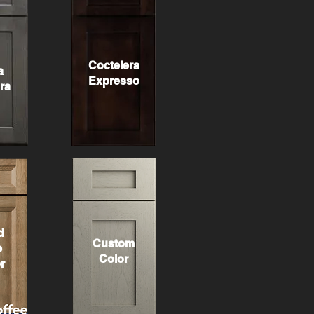
Coctelera
a
Expresso
ra
d
Custom
e
Color
r