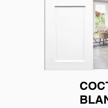
COC
BLA