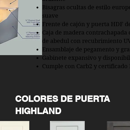
Bisagras ocultas de estilo europ
suave
Frente de cajón y puerta HDF de
Caja de madera contrachapada de
de abedul con recubrimiento U
Ensamblaje de pegamento y grap
Gabinete expansivo y disponibi
Cumple con Carb2 y certificad
COLORES DE PUERTA
HIGHLAND