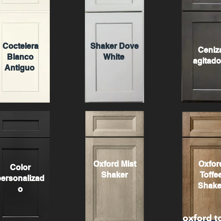
Coctelera
Shaker Dove
Ceniz
Blanco
White
agitado
Antiguo
Oxford Mist
Oxfor
Color
Shaker
Toffe
personalizad
Shake
o