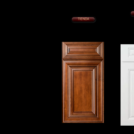
Con cajon
COCINA 10 x 10 desde $1995.
Con cajones de cola de milano de
Puer
cierre lento
Puertas de cierre suave
TIENDA
CEREZA CHARLSTON
BL
COCINA 10 x 10 desde $2095.
TA