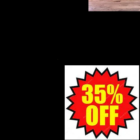
Gabinetes de cocina de
ensamblan o desarman pa