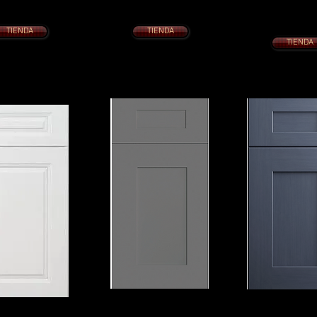
es de cola de milano de
Con cajones de cola de milano de
COCINA 10 x 10 desde
cierre lento
cierre lento
Con cajones de cola de 
tas de cierre suave
Puertas de cierre suave
cierre lento
Puertas de cierre 
TIENDA
TIENDA
TIENDA
COCTELERA ELEGANTE
COCTELERA ELE
ANCO
GRIS
AZUL
HOE