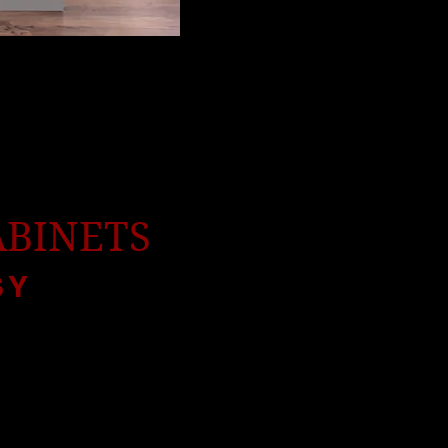
. Los gabinetes se
su puerta.
ABINETS
 Y