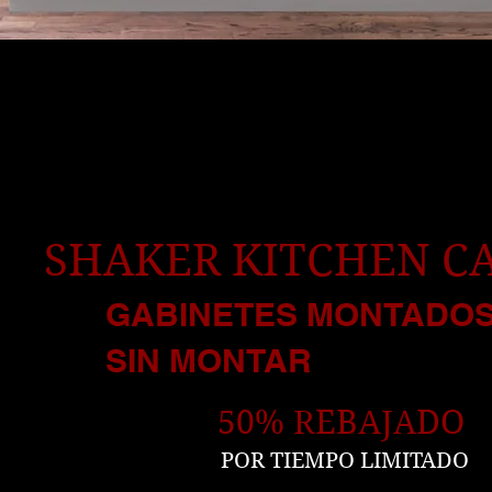
 madera de calidad 10 x 10 Cocina desde $995
ra que los recoja el cliente o se entregan en 
SHAKER KITCHEN C
GABINETES MONTADOS
SIN MONTAR
50% REBAJADO
POR TIEMPO LIMITADO