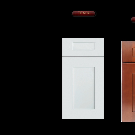
Con cajones de cola de milano de
COCINA 
cierre lento
Con cajon
Puertas de cierre suave
TIENDA
Puer
COCTELERA ELEGANTE
ELEGAN
BLANCO
NUEZ M
COCINA 10 x 10 desde $2395.
COCINA
Con cajones de cola de milano de