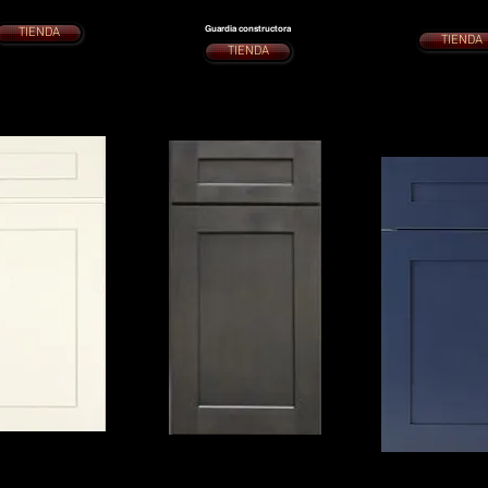
Actualización del cajón de cola
cierre lento
rtas de cierre suave
de milano
Puertas de cierre 
Guardia constructora
TIENDA
TIENDA
TIENDA
ERA BLANCO
HIGHLAND CINDER SHAKER
UO
COCEDOR AZUL
HIGHLAND
10 x 10 desde $1995.
COCINA 10 x 10 desde $1995.