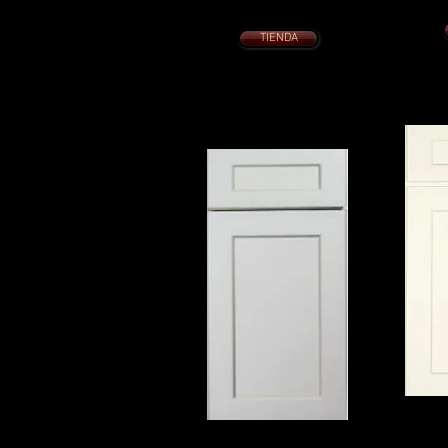
cierre lento
Pue
Puertas de cierre suave
TIENDA
COCED
ANTIG
Agitador de palomas de
COCINA 
montaña