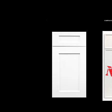
COMPRAR E
COCEDERA BLANCO
AVE
HIGHLAND
COCINA
COCINA 10 x 10 desde $1995.
Con cajo
Con cajones de cola de milano de