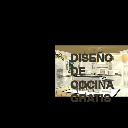
DISEÑO
DE
COCINA
GRATIS