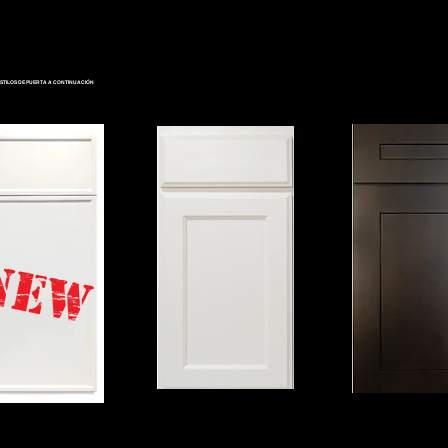
STILOS DE PUERTA A CONTINUACIÓN
COCETADORA TAYLOR
COCETERA
NA ALEXANDER
WHITE
ESPRESSO
 10 x 10 desde $2195.
COCINA 10 x 10 desde $1295.
COCINA 10 x 10 desde
nes de cola de milano de
Grado del constructor
Con cajones de cola de
cierre lento