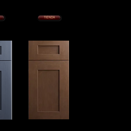
 $1995.
COCINA 10 x 10 desde $2095.
milano de
Con cajones de cola de milano de
cierre lento
suave
Puertas de cierre suave
TIENDA
GANTE
COCEDERA DE CANELA
ELEGANTE