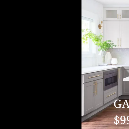
GA
$9