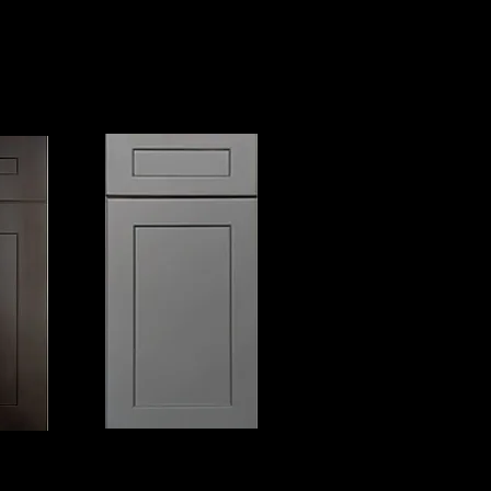
COCEDERA HIGHLAND
GRIS
COCINA 10 x 10 desde $1995.
 $1995.
Con cajones de cola de milano de
 milano de