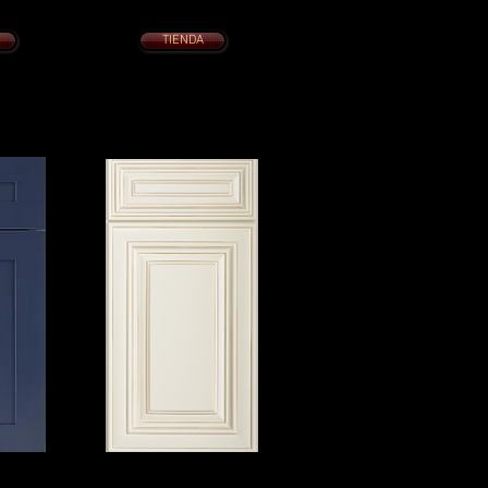
cierre lento
Puertas de cierre suave
suave
TIENDA
CHARLESTON BLANCO
ANTIGUO