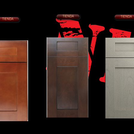
COCINA 10 x 10 desde $2395.
COCINA 10 x 10 desde
10 x 10 desde $2095.
Con cajones de cola de milano de
Con cajones de cola de 
es de cola de milano de
cierre lento
cierre lento
cierre lento
Puertas de cierre suave
Puertas de cierre s
tas de cierre suave
TIENDA
TIENDA
TIENDA
ELEGANTE COCETERA
AGITADOR DE PI
TE COCTELERA DE
ESPRESSO
ELEGANTE
OSCADA
COCINA 10 x 10 desde $2395.
COCINA 10 x 10 desde $
 10 x 10 desde $2395.
Con cajones de cola de milano de
Con cajones de cola de m