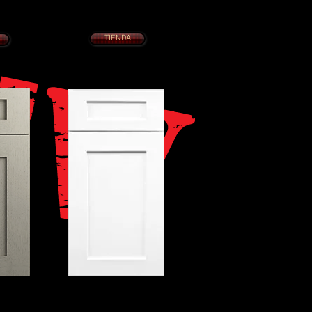
COCINA 10 x 10 desde $2395.
 $2395.
Con cajones de cola de milano de
milano de
cierre lento
Puertas de cierre suave
uave
TIENDA
EDRA
COCEDOR BLANCO
IDEA
2395.
COCINA 10 x 10 desde 995.
ilano de
Grado de constructor