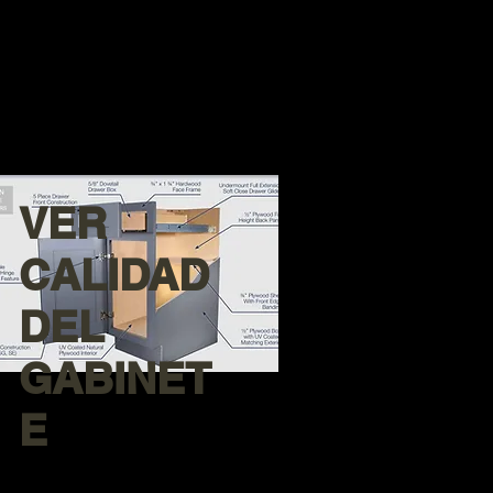
VER
CALIDAD
DEL
GABINET
E