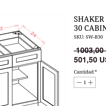
SHAKER
30 CABI
SKU: SW-B30
 1003,00
501,50 U
Cantidad
*
Agr