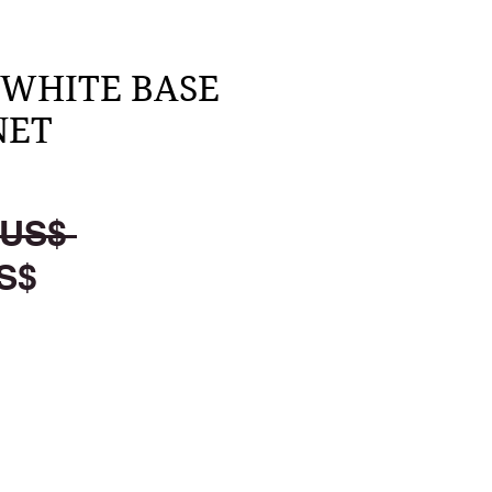
 WHITE BASE
NET
Precio
 US$ 
Precio
S$
de
oferta
egar al carrito