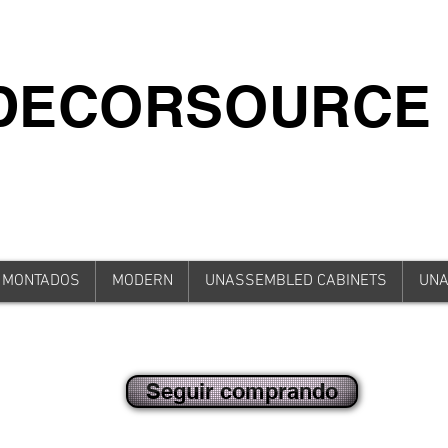
iDECORSOURCE
 MONTADOS
MODERN
UNASSEMBLED CABINETS
UNA
Seguir comprando