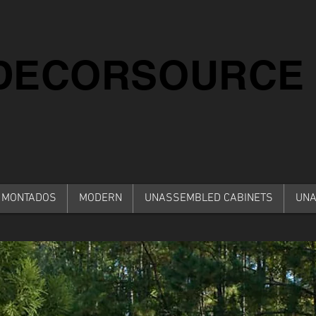
iDECORSOURCE
 MONTADOS
MODERN
UNASSEMBLED CABINETS
UNA