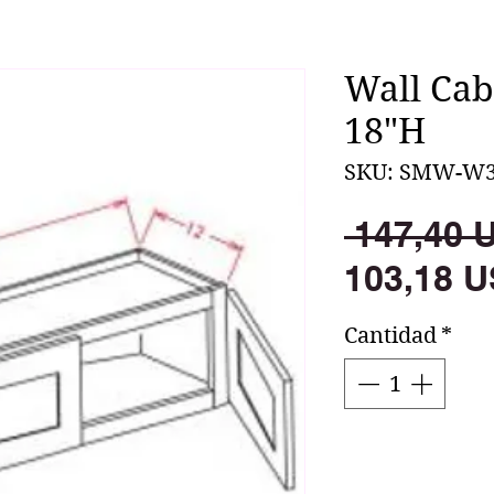
Wall Cab
18"H
SKU: SMW-W3
 147,40 
103,18 U
Cantidad
*
Agr