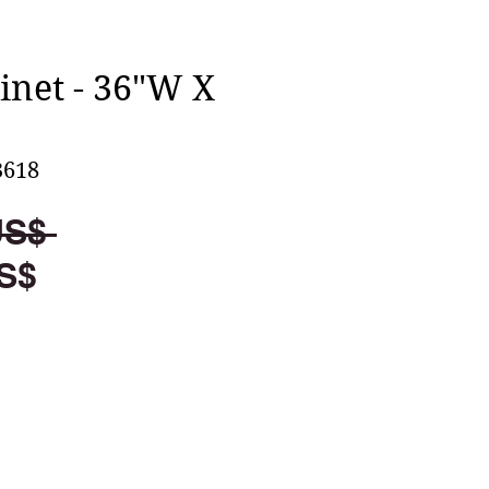
inet - 36"W X
618
Precio
US$ 
Precio
S$
de
oferta
egar al carrito