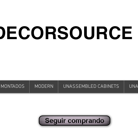
iDECORSOURCE
 MONTADOS
MODERN
UNASSEMBLED CABINETS
UNA
Seguir comprando