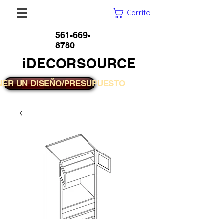
Carrito
561-669-
8780
iDECORSOURCE
NER UN DISEÑO/PRESUPUESTO