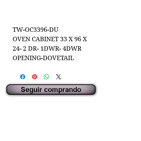
Agregar al carrito
TW-OC3396-DU
OVEN CABINET 33 X 96 X
24- 2 DR- 1DWR- 4DWR
OPENING-DOVETAIL
Seguir comprando
CREADO POR IDECORSOURCE