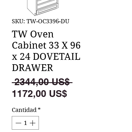
SKU: TW-OC3396-DU
TW Oven
Cabinet 33 X 96
x 24 DOVETAIL
DRAWER
Precio
 2344,00 US$ 
Precio
1172,00 US$
de
Cantidad
*
oferta