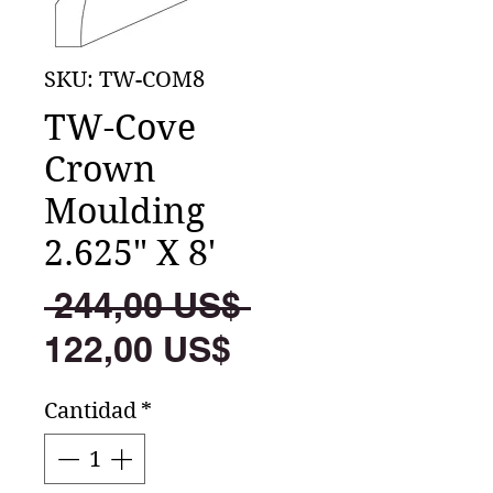
SKU: TW-COM8
TW-Cove
Crown
Moulding
2.625" X 8'
Precio
 244,00 US$ 
Precio
122,00 US$
de
Cantidad
*
oferta