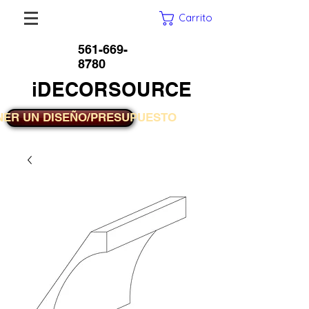
Carrito
561-669-
8780
iDECORSOURCE
NER UN DISEÑO/PRESUPUESTO