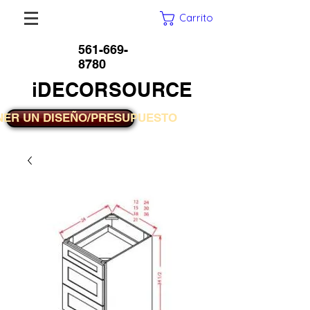
Carrito
561-669-
8780
iDECORSOURCE
NER UN DISEÑO/PRESUPUESTO