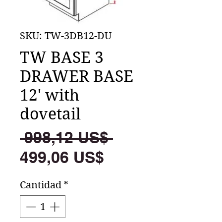
SKU: TW-3DB12-DU
TW BASE 3
DRAWER BASE
12' with
dovetail
Precio
 998,12 US$ 
Precio
499,06 US$
de
Cantidad
*
oferta