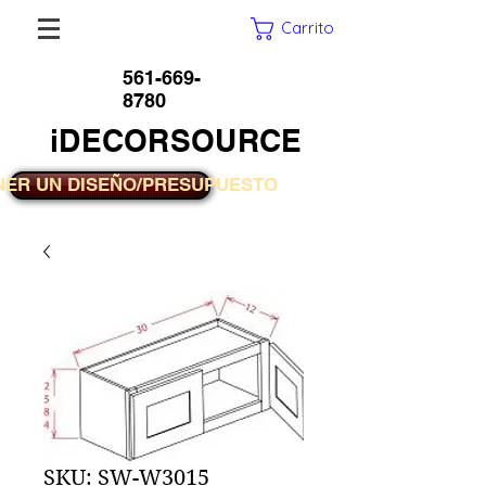
Carrito
561-669-
8780
iDECORSOURCE
NER UN DISEÑO/PRESUPUESTO
SKU: SW-W3015