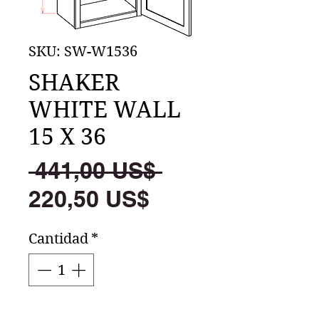
SKU: SW-W1536
SHAKER
WHITE WALL
15 X 36
Precio
 441,00 US$ 
Precio
220,50 US$
de
Cantidad
*
oferta
Agregar al carrito