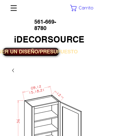
Carrito
561-669-
8780
iDECORSOURCE
NER UN DISEÑO/PRESUPUESTO