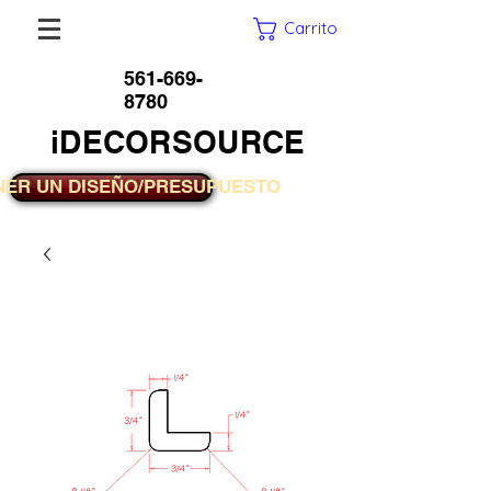
Carrito
561-669-
8780
iDECORSOURCE
NER UN DISEÑO/PRESUPUESTO