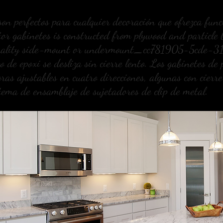
n perfectos para cualquier decoración que ofrezca funci
ctor
gabinetes
is constructed from plywood and particle 
quality side-mount or undermount_cc781905-5cde-
 epoxi se desliza sin cierre lento. Los gabinetes de 
gras ajustables en cuatro direcciones, algunas con cierr
ema de ensamblaje de sujetadores de clip de metal.