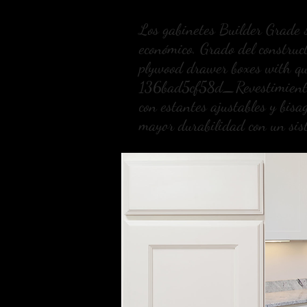
Los gabinetes Builder Grade so
económico. Grado del constru
plywood drawer boxes with 
136bad5cf58d_Revestimiento de
con estantes ajustables y bisa
mayor durabilidad con un sist