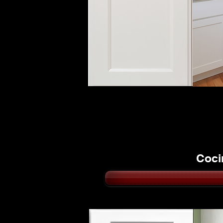
CO
BL
Coci