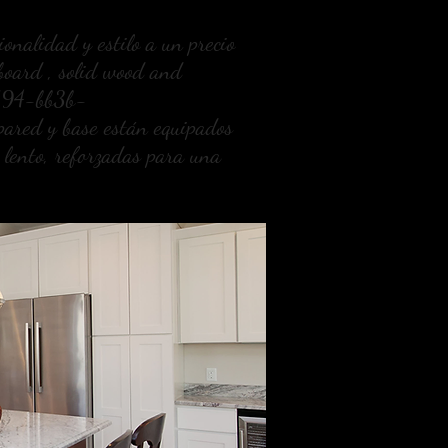
onalidad y estilo a un precio
board , solid wood and
3194-bb3b-
pared y base están equipados
e lento, reforzadas para una